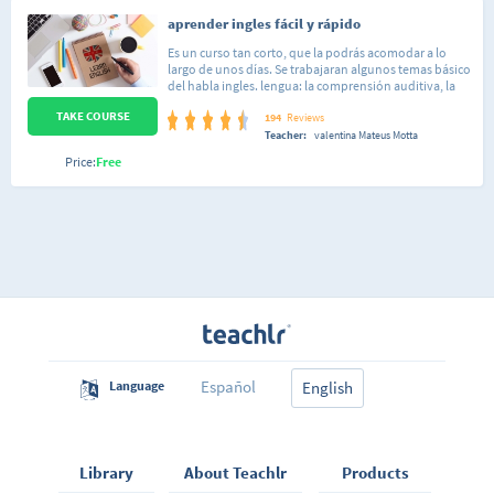
aprender ingles fácil y rápido
Es un curso tan corto, que la podrás acomodar a lo
largo de unos días. Se trabajaran algunos temas básico
del habla ingles. lengua: la comprensión auditiva, la
expresión escrita. El curso es muy práctico y se exige la
TAKE COURSE
participación activa del alumno. curso de trabajo: no?
194
Reviews
presenciales. el alumno llega a ser capaz de
Teacher:
valentina Mateus Motta
desenvolverse en situaciones frecuentes relacionadas
Price:
Free
con áreas del ingles.
Español
Language
English
Library
About Teachlr
Products