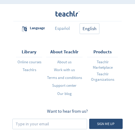
memorización de vocabulario.
Español
Language
English
Library
About Teachlr
Products
Online courses
About us
Teachlr
Marketplace
Teachlrs
Work with us
Teachlr
Terms and conditions
Organizations
Support center
Our blog
Want to hear from us?
SIGN ME UP