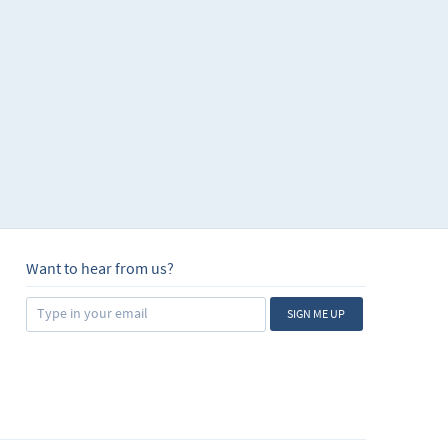
Want to hear from us?
SIGN ME UP