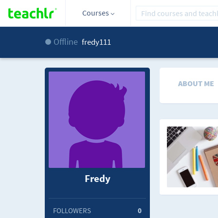
Courses
Offline
fredy111
ABOUT ME
Fredy
FOLLOWERS
0