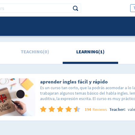
TEACHING(0)
LEARNING(1)
aprender ingles fácil y rápido
Es un curso tan corto, que la podrás acomodar a lo l
trabajaran algunos temas básico del habla ingles. l
auditiva, la expresión escrita. El curso es muy práctico
participación activa del alumno. curso de trabajo: no
alumno llega a ser capaz de desenvolverse en situac
194
Reviews
Teacher:
val
relacionadas con áreas del ingles.