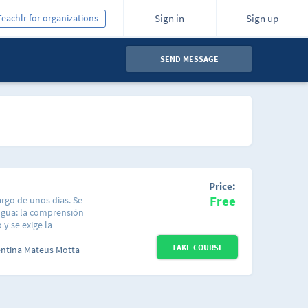
Teachlr for organizations
Sign in
Sign up
SEND MESSAGE
Price:
Free
argo de unos días. Se
engua: la comprensión
 y se exige la
?presenciales. el
TAKE COURSE
iones frecuentes
entina Mateus Motta