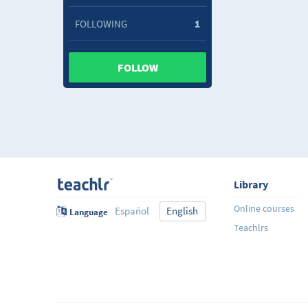
FOLLOWING
1
FOLLOW
Library
Online courses
Español
English
Language
Teachlrs