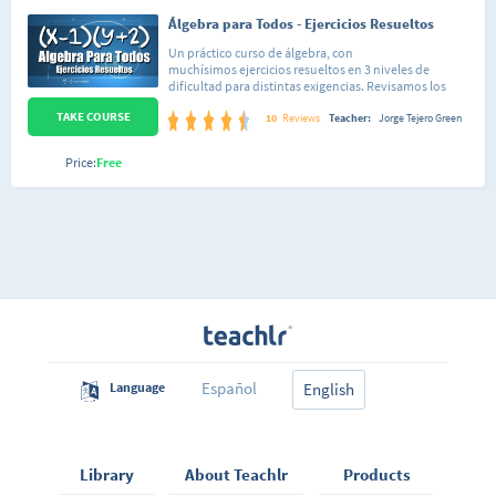
Álgebra para Todos - Ejercicios Resueltos
Un práctico curso de álgebra, con
muchísimos ejercicios resueltos en 3 niveles de
dificultad para distintas exigencias. Revisamos los
temas más importantes de algebra, que te servirán en
TAKE COURSE
la escuela, y como preparación para la universidad.
10
Reviews
Teacher:
Jorge Tejero Green
Resolveremos juntos varios problemas paso a paso en
cada uno de los capítulos del curso. En el nivel 1
Price:
Free
encontrarás las principales propiedades y conceptos
importantes que te servirán para poder comprender
los ejercicios más complejos. Además de ejercicios
sencillos para iniciar con la práctica. En el nivel 2 se
encuentran los ejercicios de nivel intermedio, que te
ayudarán a reforzar los conocimientos. En el nivel 3
viene la prueba de fuego, ejercicios más complejos,
que te demostrarán si estás listo para el examen o no.
Si tienes alguna duda, sólo deja un comentario en el
curso, que con gusto te responderé. Estoy seguro que
te gustará, además, ¡es gratis!
Español
Language
English
Library
About Teachlr
Products