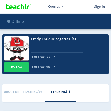
Courses
Sign in
Offline
Fredy Enrique Zegarra Díaz
FOLLOWERS
0
FOLLOWING
0
FOLLOW
ABOUT ME
TEACHING(0)
LEARNING(1)