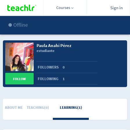
Courses
Sign in
Offline
Paula Anahí Pérez
estudiante
FOLLOWERS
0
FOLLOWING
1
FOLLOW
ABOUT ME
TEACHING(0)
LEARNING(1)