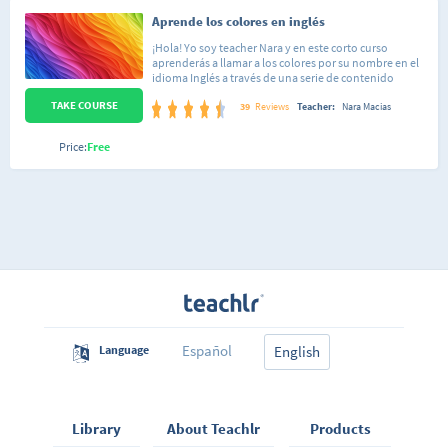
Aprende los colores en inglés
¡Hola! Yo soy teacher Nara y en este corto curso
aprenderás a llamar a los colores por su nombre en el
idioma Inglés a través de una serie de contenido
sencillo recopilado exclusivamente para que tengas
TAKE COURSE
una experiencia de aprendizaje divertida a través de la
39
Reviews
Teacher:
Nara Macias
visualización de material audivisual, actividades
impresas y cuestionarios que pondrán a prueba tus
Price:
Free
avances.
Español
Language
English
Library
About Teachlr
Products