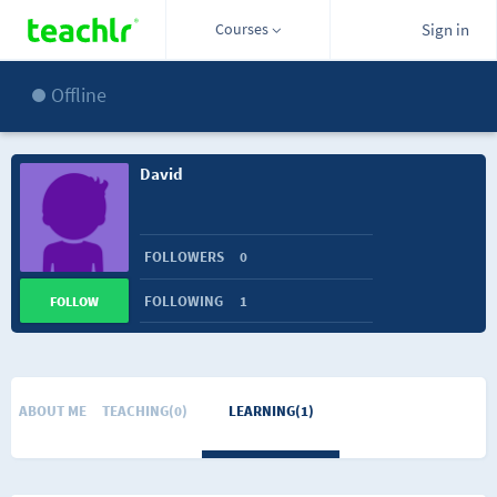
Courses
Sign in
Offline
David
FOLLOWERS
0
FOLLOWING
1
FOLLOW
ABOUT ME
TEACHING(0)
LEARNING(1)