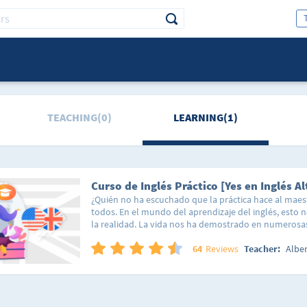
TEACHING(0)
LEARNING(1)
Curso de Inglés Práctico [Yes en Inglés Al
¿Quién no ha escuchado que la práctica hace al mae
todos. En el mundo del aprendizaje del inglés, esto 
la realidad. La vida nos ha demostrado en numerosa
los conceptos cotidianos con aquello que deseamos
una excelente forma de retener información a futuro.
64
Reviews
Teacher:
Albe
comento esto? Porque es precisamente en este nivel 
donde se da el salto a las situaciones prácticas y circ
diaria para dar un extra a la comprensión del idioma 
contextos. En este nivel encontrarás varios temas en 