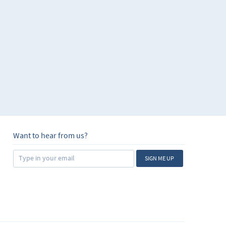
ectiva en determinadas
r escrito, este nivel
 inglés con el mundo
a no basta con
salir y tener
 nivel de inglés te va
e ideas de cómo
es habituales.
al con el cual puedes
cticar!
Want to hear from us?
SIGN ME UP