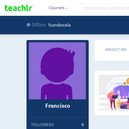
Courses
Offline
fsandovala
ABOUT ME
Francisco
FOLLOWERS
0