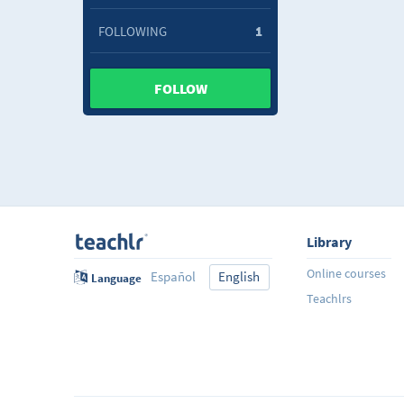
FOLLOWING
1
FOLLOW
Library
Online courses
Español
English
Language
Teachlrs