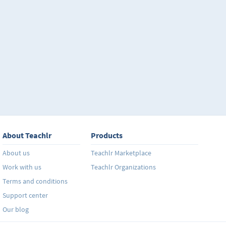
destacarán lecciones para comunicarte de manera ef
situaciones. Ya sea en forma de conversación oral o po
representa básicamente la habilidad de relacionar el
real. Es cierto que para practicar de manera adecuad
simplemente llevar un curso y entenderle, hace falta 
conversaciones con gente, de eso no quepa duda, este
a dar las armas necesarias para comunicarte al dart
expresarte de manera adecuada en diversas situacion
Además, cada unidad tiene un ejercicio sencillo al fin
reforzar el aprendizaje obtenido de cada tema. ¡A pra
About Teachlr
Products
About us
Teachlr Marketplace
Work with us
Teachlr Organizations
Terms and conditions
Support center
Our blog