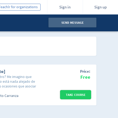
Teachlr for organizations
Sign in
Sign up
SEND MESSAGE
to]
Price:
Free
stro? Me imagino que
no está nada alejado de
s ocasiones que asociar
 comprender mejor es
TAKE COURSE
 ¿Y por qué te
rto Carranza
alto de inglés en
unstancias de la vida
en diferentes
los cuales se