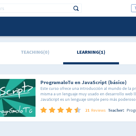
TEACHING(0)
LEARNING(1)
ProgramaloTu en JavaScript (básico)
Este curso ofrece una introducción al mundo de la p
misma a un lenguaje muy usado en desarrollo web l
JavaScript es un lenguaje simple pero más poderos
creen. Por lo tanto es relativamente fácil de aprend
resultados muy satisfactorios después de relativame
21
Reviews
Teacher:
Prog
características lo hacen ideal para entrar en el mun
de la misma obtener resultados reales.