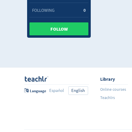
FOLLOWING
0
FOLLOW
Library
Online courses
Español
English
Language
Teachlrs