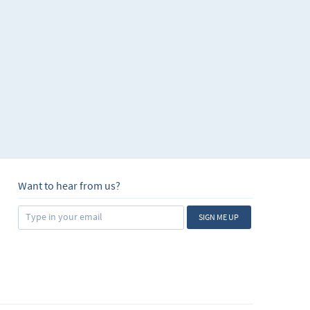
Want to hear from us?
SIGN ME UP