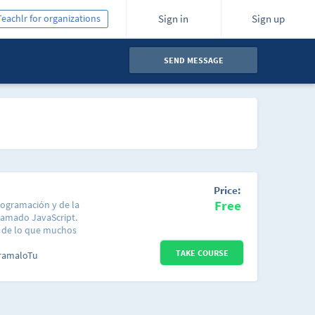
Teachlr for organizations
Sign in
Sign up
SEND MESSAGE
Price:
Free
rogramación y de la
lamado JavaScript.
o de lo que muchos
er y puede dar unos
TAKE COURSE
nte poco tiempo. Estas
ramaloTu
do de la programación y