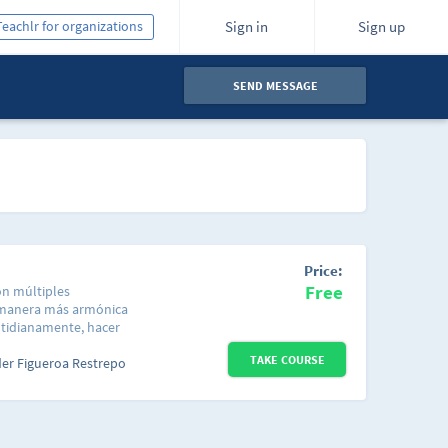
Teachlr for organizations
Sign in
Sign up
SEND MESSAGE
Price:
Free
on múltiples
a manera más armónica
otidianamente, hacer
áficos para representar
TAKE COURSE
mato de nuestras
der Figueroa Restrepo