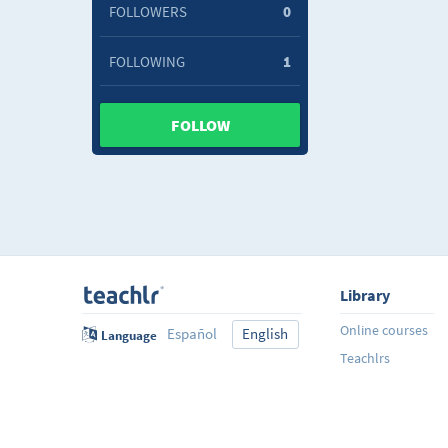
FOLLOWERS
0
FOLLOWING
1
FOLLOW
Library
Online courses
Español
English
Language
Teachlrs