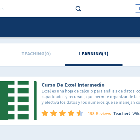
TEACHING(0)
LEARNING(1)
Curso De Excel Intermedio
Excel es una hoja de calculo para análisis de datos, c
capacidades y recursos, que permite organizar de l
y efectiva los datos y los números que se manejan c
cálculos a partir de fórmulas y funciones; generar gr
nuestra información; crear tablas o modificar el for
198
Reviews
Teacher:
Wil
planillas.