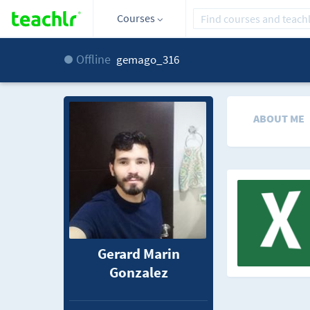
Courses
Offline
gemago_316
ABOUT ME
Gerard Marin
Gonzalez