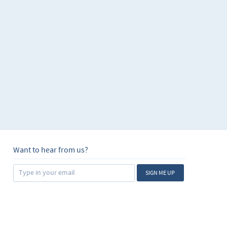
Want to hear from us?
SIGN ME UP