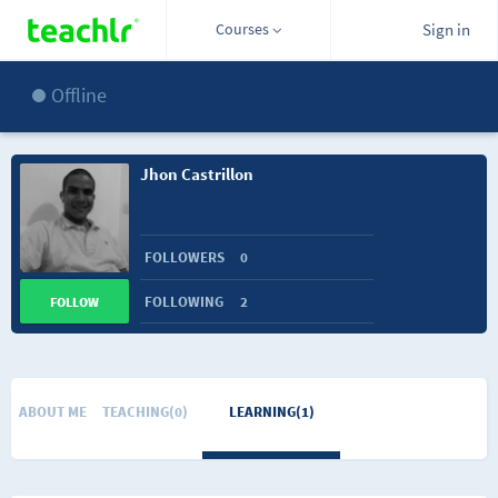
Courses
Sign in
Offline
Jhon Castrillon
FOLLOWERS
0
FOLLOWING
2
FOLLOW
ABOUT ME
TEACHING(0)
LEARNING(1)