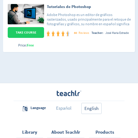
Tutoriales de Photoshop
Adobe Photoshop es un editor de gráficos
rasterizados, usado principalmente para el retoque de
fotografías y gráficos, su nombre en español significa
literalmente "taller de fotos". Este curso está
TAKE COURSE
conformado por 34 lecciones de dificultad sencilla,
80
Reviews
Teacher:
José María Estrade
organizadas de forma tal que puedas seguir el curso
tanto de una forma lineal, así como saltar a una lección
Price:
Free
en específico que te enseñe a hacer la acción que estás
interesado en realizar sobre tu imagen. Cada lección
está pensada para que domines totalmente cada
aspecto de Photoshop de forma sencilla y así poco a
poco irás integrando todos los conocimientos. No
importa si nunca has abierto el programa o si ya
conoces algo de Adobe Photoshop, al finalizar este
curso habrás aprendido a reemplazar los colores en tus
fotos, eliminar personas, crear elementos sobre tus
imágenes, editar tus imágenes, desde brillo y
contraste, hasta hacerte más musculoso o más
delgada, cambiar paisajes, retocar, etc.
Español
Language
English
Library
About Teachlr
Products