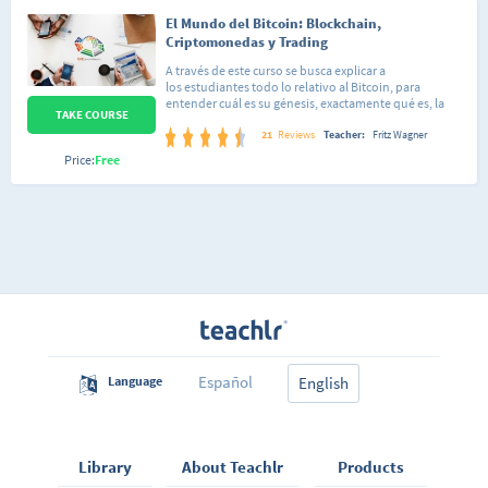
El Mundo del Bitcoin: Blockchain,
Criptomonedas y Trading
A través de este curso se busca explicar a
los estudiantes todo lo relativo al Bitcoin, para
entender cuál es su génesis, exactamente qué es, la
TAKE COURSE
funcionalidad que tiene dentro de nuestra sociedad, y
como puede ser usado por el ciudadano común en un
21
Reviews
Teacher:
Fritz Wagner
entorno que se ha ido modernizando y creando
Price:
Free
nuevas plataformas de pago, en otras palabras va
dirigido a todos aquellos interesados en continuar
desarrollando sus conocimientos en materia
financiera del siglo XXI.Al finalizar este Diplomado el
estudiante comprendera la tecnología Blockchain y
sus ventajas, aprenderá sobre criptomonedas, la
utilidad de estas y sus diferentes mecanismos de
consenso. Además, el estudiante obtendrá
herramientas para la valoración de las criptomonedas
desde el punto de vista técnico y fundamental.Para
contactar conmigo y aprender mas, pueden preguntar
por mi en este grupo: https://t.me/NearVenezuela
Español
Language
English
Library
About Teachlr
Products