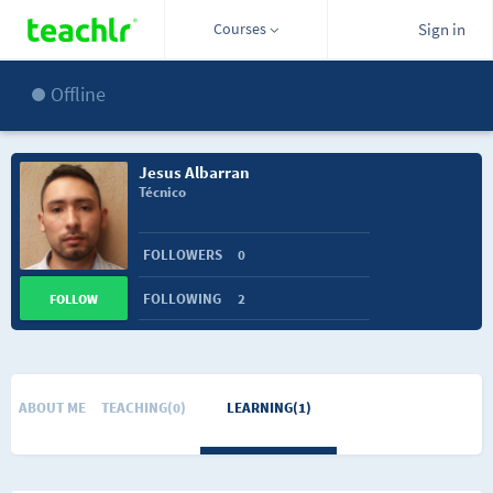
Courses
Sign in
Offline
Jesus Albarran
Técnico
FOLLOWERS
0
FOLLOWING
2
FOLLOW
ABOUT ME
TEACHING(0)
LEARNING(1)