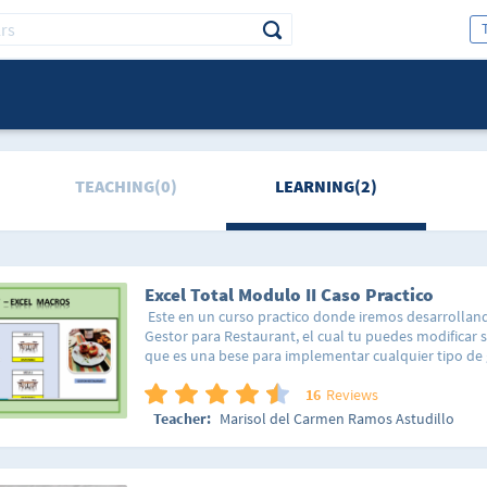
TEACHING(0)
LEARNING(2)
Excel Total Modulo II Caso Practico
Este en un curso practico donde iremos desarrollan
Gestor para Restaurant, el cual tu puedes modificar s
que es una bese para implementar cualquier tipo de
guardar la información diaria en este caso de una de
local para lo cual vamos a implementar una macro q
16
Reviews
forma automática. Vamos a aprender nociones básic
Teacher:
Marisol del Carmen Ramos Astudillo
VBA.