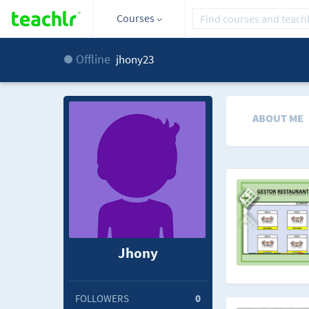
Courses
Offline
jhony23
ABOUT ME
Jhony
FOLLOWERS
0