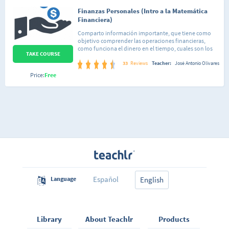
Finanzas Personales (Intro a la Matemática
Financiera)
Comparto información importante, que tiene como
objetivo comprender las operaciones financieras,
como funciona el dinero en el tiempo, cuales son los
TAKE COURSE
sistemas financieros que utilizamos diariamente, y al
final comprender como esta información nos ayuda a
33
Reviews
Teacher:
José Antonio Olivares
tomar decisiones desde el punto de vista de las
Price:
Free
finanzas personales. Paseando por los metodos de
calculo que nos da la matemática financiera, en su
sistema financiero simple y sistema financiero
compuesto. Al final encontraremos ejercicios
prácticos.
Español
Language
English
Library
About Teachlr
Products