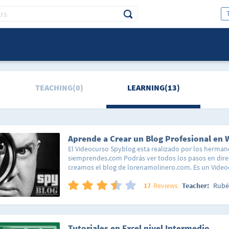
TEACHING(0)
LEARNING(13)
El Videocurso Spyblog esta realizado por los herman
siemprendes.com Podrás ver todos los pasos en dire
creamos el blog de lorenamolinero.com. Es un Vide
gratuito donde aprenderás a crear desde cero tu blo
wordpress.org. Lo bueno de este curso es que podrá
17
Reviews
Teacher:
Rubé
hacemos el blog de lorenamolinero.com paso por pa
podrás ver cada uno de nuestros movimientos. Word
de publicación personal, orientada a la estética dónd
propio sitio online de una forma fácil. Wordpress.org 
Tutoriales en Excel nivel Intermedio