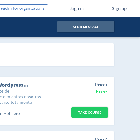
Teachlr for organizations
Sign in
Sign up
SEND MESSAGE
Aprende a Crear un Blog Profesional en Wordpress.org
Price:
Free
os de
cto mientras nosotros
ocurso totalmente
g profesional en
TAKE COURSE
s "Espiarnos" como
n Molinero
so. De esta manera
press es la plataforma
e podrás crear tu
es el sitio dónde
Price: