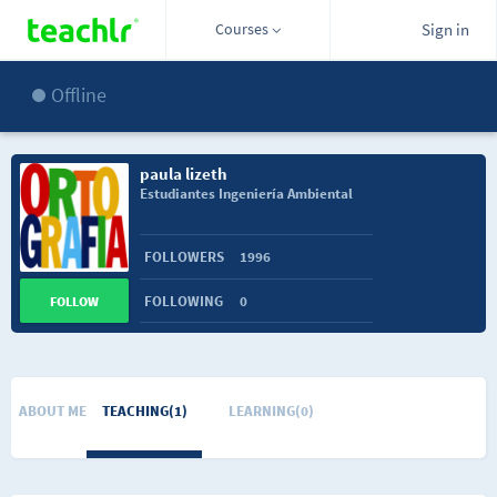
Courses
Sign in
Offline
paula lizeth
Estudiantes Ingeniería Ambiental
FOLLOWERS
1996
FOLLOWING
0
FOLLOW
ABOUT ME
TEACHING(1)
LEARNING(0)