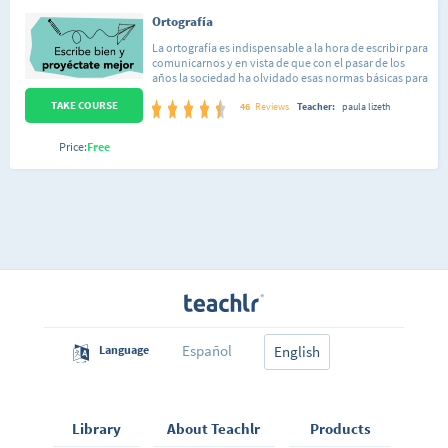
Ortografía
La ortografía es indispensable a la hora de escribir para
comunicarnos y en vista de que con el pasar de los
años la sociedad ha olvidado esas normas básicas para
tener un poco mas de confort, se las quisimos recordar
TAKE COURSE
en este curso. Es un curso en el que se utilizan las
46
Reviews
Teacher:
paula lizeth
herramientas que nos ofrece la tecnología, realizamos
una compilación de vídeos sencillos y cortos, de fácil
Price:
Free
entendimiento con la finalidad de que el estudiante
pueda aprender de manera rápida sobre ortografía y
gramática. De tal manera que pierda el miedo a la
escritura, mejore su comunicación con las demás
personas y pueda escribir de manera mas fácil
haciendo uso de las reglas básicas de ortografía. Este
curso va dirigido a todo tipo de público sin importar la
edad, por su contenido sencillo y didáctico. Esperamos
que les guste, ÉXITOS.
Español
Language
English
Library
About Teachlr
Products