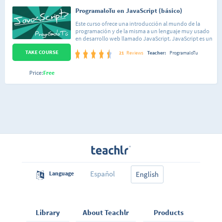
ProgramaloTu en JavaScript (básico)
Este curso ofrece una introducción al mundo de la
programación y de la misma a un lenguaje muy usado
en desarrollo web llamado JavaScript. JavaScript es un
lenguaje simple pero más poderoso de lo que muchos
TAKE COURSE
creen. Por lo tanto es relativamente fácil de aprender y
21
Reviews
Teacher:
ProgramaloTu
puede dar unos resultados muy satisfactorios después
de relativamente poco tiempo. Estas características lo
Price:
Free
hacen ideal para entrar en el mundo de la
programación y de la misma obtener resultados reales.
Español
Language
English
Library
About Teachlr
Products