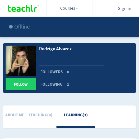
Courses
Sign in
Offline
Rodrigo Alvarez
FOLLOWERS
0
FOLLOWING
1
FOLLOW
ABOUT ME
TEACHING(0)
LEARNING(2)