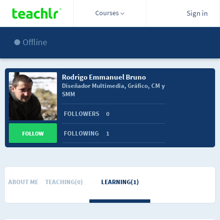
Courses
Sign in
Offline
Rodrigo Emmanuel Bruno
Diseñador Multimedia, Gráfico, CM y
SMM
FOLLOWERS
0
FOLLOWING
1
FOLLOW
ABOUT ME
TEACHING(0)
LEARNING(1)