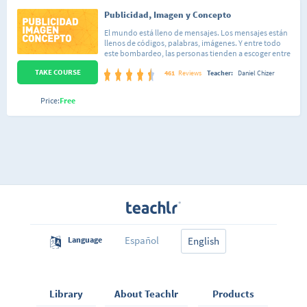
Publicidad, Imagen y Concepto
El mundo está lleno de mensajes. Los mensajes están
llenos de códigos, palabras, imágenes. Y entre todo
este bombardeo, las personas tienden a escoger entre
distintas opciones. Pasa siempre: nos levantamos y
TAKE COURSE
usamos un cepillo Oral-B con pasta de dientes Colgate.
461
Reviews
Teacher:
Daniel Chizer
La gente escoge marcas, es cierto. Pero primero, en un
proceso mucho más complejo (y menos visceral), las
Price:
Free
marcas escogen a la gente. Son procesos de
identificación mutua. Lo cierto es que las marcas
exitosas son el resultado de un matrimonio feliz entre
imagen y concepto. Y el hijo de esta unión es la
identidad. Buscaremos entender imagen y concepto
de manera integral y su expresión a través de la
publicidad. Vamos a conocer herramientas que
simplifican los procesos creativos y hacen que
nuestros mensajes sean más efectivos. Se plantea un
debate entre lo simple y lo complejo en un mundo que
tiene cada vez más marcas y menos espacio. Al final,
todo ser humano tiene la libertad de escoger. El reto
del curso es aprender a encontrar las razones para que
nos escojan.
Español
Language
English
Library
About Teachlr
Products