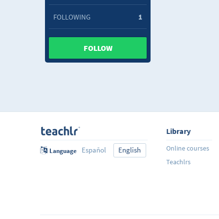
FOLLOWING
1
FOLLOW
Library
Online courses
Español
English
Language
Teachlrs