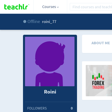
Courses
Offline
roini_77
ABOUT ME
Roini
FOLLOWERS
0