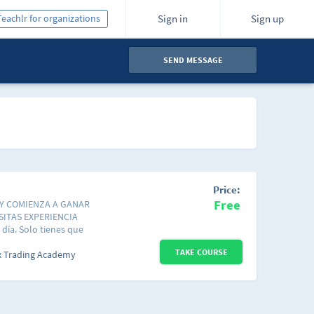
Teachlr for organizations
Sign in
Sign up
SEND MESSAGE
Price:
Free
 Y COMIENZA A GANAR
SITAS EXPERIENCIA
día. Solo tienes que
y más de 6,000 traders
TAKE COURSE
omunidad de traders
x Trading Academy
s y esenciales para
mejor.