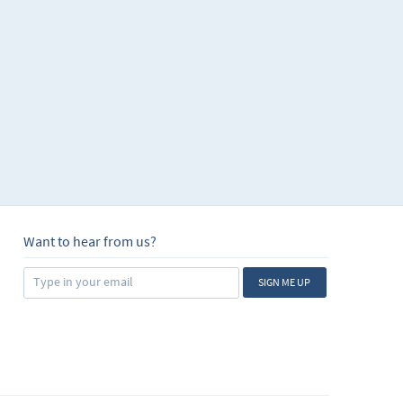
Want to hear from us?
SIGN ME UP