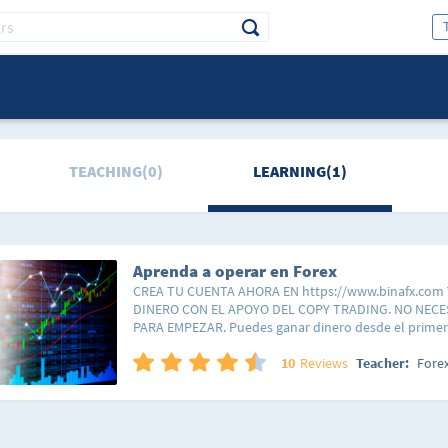
TEACHING(0)
LEARNING(1)
Aprenda a operar en Forex
CREA TU CUENTA AHORA EN https://www.binafx.com
DINERO CON EL APOYO DEL COPY TRADING. NO NECE
PARA EMPEZAR. Puedes ganar dinero desde el primer 
copiar las operaciones de otros traders expertos. Ha
que puedes copiar sus operaciones. Se parte de la c
10
Reviews
Teacher:
Fore
rentables. En este curso aprenderás los pasos básico
entender los mercados bursátiles. Te deseamos lo 