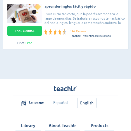
aprender ingles fácil y rápido
Es un curso tan corto, que la podrás acomodar a lo
largo de unos días. Se trabajaran algunos temas básico
del habla ingles. lengua: la comprensión auditiva, la
expresión escrita. El curso es muy práctico y se exige la
TAKE COURSE
participación activa del alumno. curso de trabajo: no?
194
Reviews
presenciales. el alumno llega a ser capaz de
Teacher:
valentina Mateus Motta
desenvolverse en situaciones frecuentes relacionadas
Price:
Free
con áreas del ingles.
Español
Language
English
Library
About Teachlr
Products