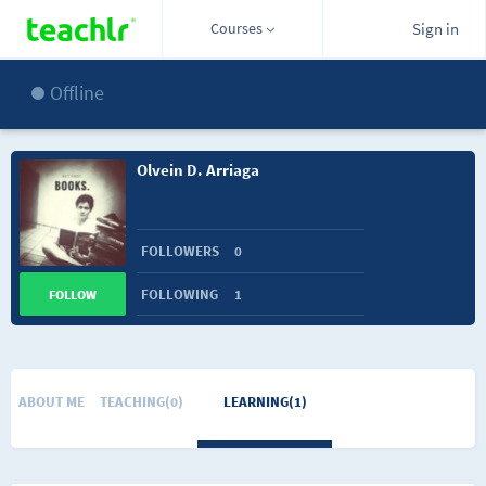
Courses
Sign in
Offline
Olvein D. Arriaga
FOLLOWERS
0
FOLLOWING
1
FOLLOW
ABOUT ME
TEACHING(0)
LEARNING(1)