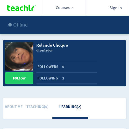
Courses
Sign in
Offline
Rolando Choque
diseñador
FOLLOWERS
0
FOLLOWING
2
FOLLOW
ABOUT ME
TEACHING(0)
LEARNING(2)