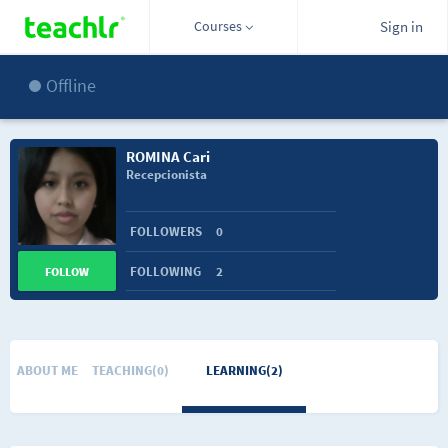
Courses
Sign in
Offline
ROMINA Cari
Recepcionista
FOLLOWERS
0
FOLLOWING
2
FOLLOW
ABOUT ME
TEACHING(0)
LEARNING(2)