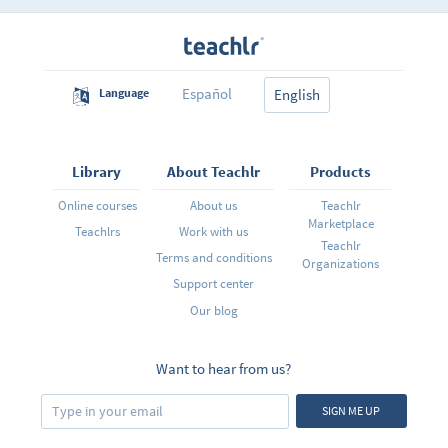
de herramientas de acceso rápido II. Añadir, borrar y
configurar cuentas Añadir una cuenta de correo
electrónico Agregar una cuenta Outlook (Ex Hotmail)
Configurar manualmente las opciones del servidor
Configuración de la cuenta III. Las vistas Los accesos
directos de la barra de estado Cambiar a la vista lista
Organizar las listas Crear vistas personalizadas
Español
Language
English
Library
About Teachlr
Products
Online courses
About us
Teachlr
Marketplace
Teachlrs
Work with us
Teachlr
Terms and conditions
Organizations
Support center
Our blog
Want to hear from us?
SIGN ME UP