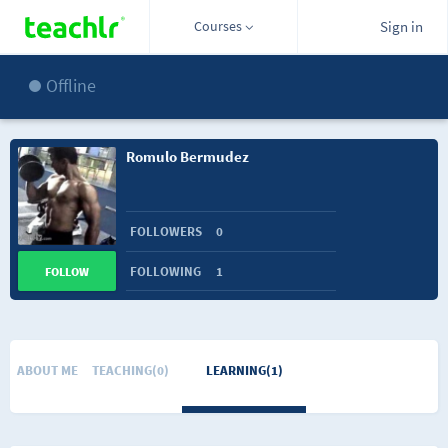
Courses
Sign in
Offline
Romulo Bermudez
FOLLOWERS
0
FOLLOWING
1
FOLLOW
ABOUT ME
TEACHING(0)
LEARNING(1)