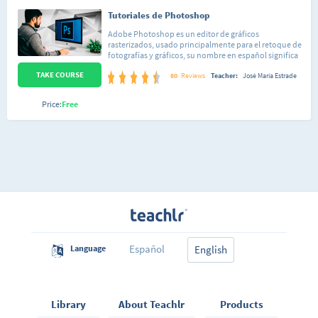
Tutoriales de Photoshop
Adobe Photoshop es un editor de gráficos
rasterizados, usado principalmente para el retoque de
fotografías y gráficos, su nombre en español significa
literalmente "taller de fotos". Este curso está
TAKE COURSE
conformado por 34 lecciones de dificultad sencilla,
80
Reviews
Teacher:
José María Estrade
organizadas de forma tal que puedas seguir el curso
tanto de una forma lineal, así como saltar a una lección
Price:
Free
en específico que te enseñe a hacer la acción que estás
interesado en realizar sobre tu imagen. Cada lección
está pensada para que domines totalmente cada
aspecto de Photoshop de forma sencilla y así poco a
poco irás integrando todos los conocimientos. No
importa si nunca has abierto el programa o si ya
conoces algo de Adobe Photoshop, al finalizar este
curso habrás aprendido a reemplazar los colores en tus
fotos, eliminar personas, crear elementos sobre tus
imágenes, editar tus imágenes, desde brillo y
contraste, hasta hacerte más musculoso o más
delgada, cambiar paisajes, retocar, etc.
Español
Language
English
Library
About Teachlr
Products