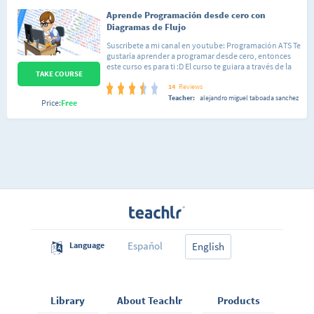
Aprende Programación desde cero con
Diagramas de Flujo
Suscribete a mi canal en youtube: Programación ATS Te
gustaría aprender a programar desde cero, entonces
este curso es para ti :D El curso te guiara a través de la
TAKE COURSE
practica a ir incorporando conocimientos sobre que es
un algoritmo, como poder resolver problemas,
14
Reviews
ademas veremos muchísimos ejercicios resueltos y
Teacher:
alejandro miguel taboada sanchez
Price:
Free
propuestos sobre temas como:
OperadoresCondiconalesCiclos o BuclesFunciones
(Programación Modular)Vectores o
ArraysProgramación de Juegos Utilizaremos un
programa llamado DFD, en el cual podremos resolver
nuestros ejercicios. Así que ya sabes si te interesa el
mundo de la programación este curso es para ti :D
Español
Language
English
Library
About Teachlr
Products