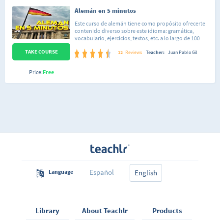
Alemán en 5 minutos
Este curso de alemán tiene como propósito ofrecerte
contenido diverso sobre este idioma: gramática,
vocabulario, ejercicios, textos, etc. a lo largo de 100
vídeos. Tanto si quieres aprenderlo, como repasar
TAKE COURSE
algún aspecto del mismo, podrás encontrar contenido
12
Reviews
Teacher:
Juan Pablo Gil
útil para aprender, repasar o mejorar el tus
conocimientos del idioma. Solo comentarte que al
Price:
Free
proceder los vídeos de mi canal de Youtube, podrás
comprobar como algunos de ellos tienen peor calidad
de audio, imagen que otros; sin que esto signifique
que el primer vídeo es "peor" y el último "mejor".
Espero que te sea de utilidad. Saludos afectuosos.
Español
Language
English
Library
About Teachlr
Products