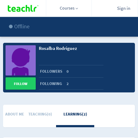
Courses
Sign in
Offline
Rosalba Rodriguez
FOLLOWERS
0
FOLLOWING
2
FOLLOW
ABOUT ME
TEACHING(0)
LEARNING(2)