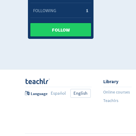
FOLLOWING
1
FOLLOW
Library
Online courses
Español
English
Language
Teachlrs