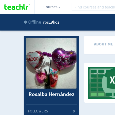
Courses
Offline
ros19hdz
ABOUT ME
Rosalba Hernández
FOLLOWERS
0