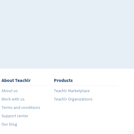
conoces algo de Excel, al completar este curso habrá
con celdas en filas y columnas, modificándolas, cam
propiedades, ordenándolas de acuerdo a la informa
distintas maneras, también la realización de múltipl
matemáticas y el uso de números en distintas forma
decimales, moneda, hora, fecha, crear gráficos a parti
insertar imágenes y videos. Descubrirás de forma sen
posibilidades que te ayudarán a poner más orden a tu
laboral y también a la cotidiana.
About Teachlr
Products
About us
Teachlr Marketplace
Work with us
Teachlr Organizations
Terms and conditions
Support center
Our blog