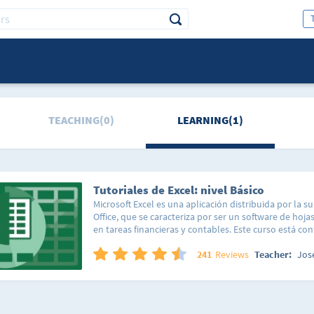
TEACHING(0)
LEARNING(1)
Tutoriales de Excel: nivel Básico
Microsoft Excel es una aplicación distribuida por la su
Office, que se caracteriza por ser un software de hojas
en tareas financieras y contables. Este curso está c
lecciones organizadas de forma tal que puedas segui
lineal y sencilla, así como saltar a una lección en esp
241
Reviews
Teacher:
Jos
hacer la acción que estás interesado en realizar en tu
lección está pensada para que domines totalmente c
de forma sencilla y así poco a poco irás integrando t
conocimientos. No importa si nunca has abierto el p