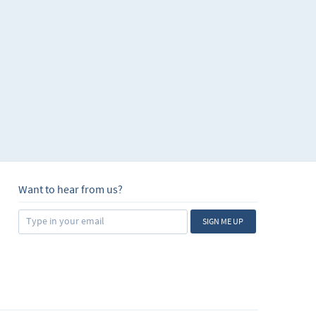
s aprendido a trabajar
biando sus
ción que posean de
es operaciones
s, ya sea como
r de ellos y hasta
cilla un universo de
 vida financiera,
Want to hear from us?
SIGN ME UP