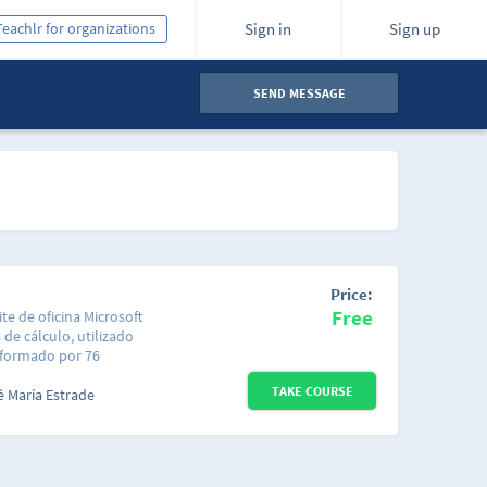
Teachlr for organizations
Sign in
Sign up
SEND MESSAGE
Price:
Free
ite de oficina Microsoft
 de cálculo, utilizado
onformado por 76
r el curso de una forma
TAKE COURSE
ecífico que te enseñe a
é María Estrade
 hoja de cálculo. Cada
ada aspecto de Excel
odos los
rograma o si ya