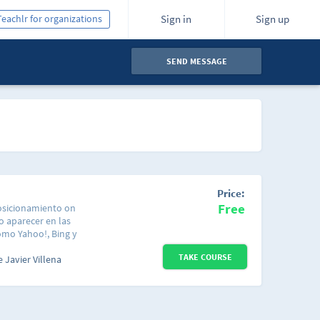
Teachlr for organizations
Sign in
Sign up
SEND MESSAGE
Price:
Free
posicionamiento on
o aparecer en las
omo Yahoo!, Bing y
 como sus mejores
TAKE COURSE
correctas se han
 Javier Villena
na web que desee