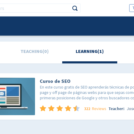
TEACHING(0)
LEARNING(1)
Curso de SEO
En este curso gratis de SEO aprenderás técnicas de 
page y off page de páginas webs para que sepas com
primeras posiciones de Google y otros buscadores c
DuckDuckGo. Conocer el funcionamiento de SEO, así
prácticas, estándares y actividades penalizadas o no 
322
Reviews
Teacher:
Jose
convertido en un aspecto fundamental de toda pági
alcanzar el éxito.