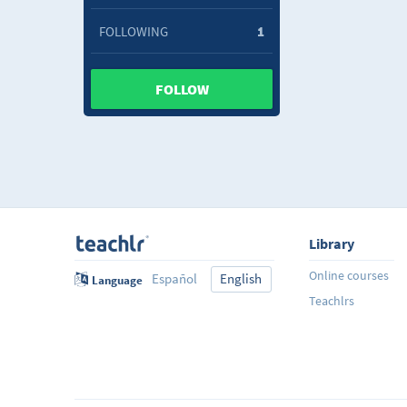
FOLLOWING
1
FOLLOW
Library
Online courses
Español
English
Language
Teachlrs