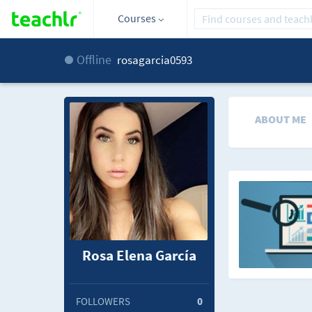
Courses
Offline
rosagarcia0593
ABOUT ME
Rosa Elena García
FOLLOWERS
0