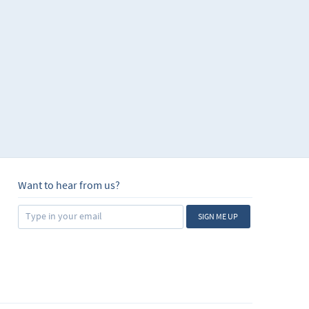
Want to hear from us?
SIGN ME UP