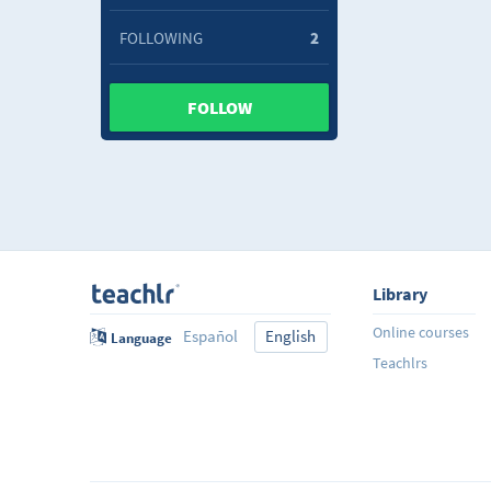
FOLLOWING
2
FOLLOW
Library
Online courses
Español
English
Language
Teachlrs