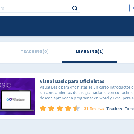
TEACHING(0)
LEARNING(1)
Visual Basic para Oficinistas
Visual Basic para oficinistas es un curso introductor
sin conocimientos de programación o con conocimie
desean aprender a programar en Word y Excel para a
funciones así como escribir microaplicaciones de uso
como cartas tipo y formularios y para aprender los
31
Reviews
Teacher:
Toma
emprender programas más complicados. Se trata de 
no trivial y es la manera ideal para que no informáti
en el uso del Visual Basic para programar aplicacion
se enseña lo fundamental con un método no estruct