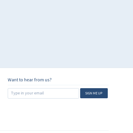
ar el entorno visual de
ponentes, aprender
nera intuitiva los
e macros y otras
amados en Microsoft
utomatizar
ruebas, pero si
riendo habilidades por
Want to hear from us?
SIGN ME UP