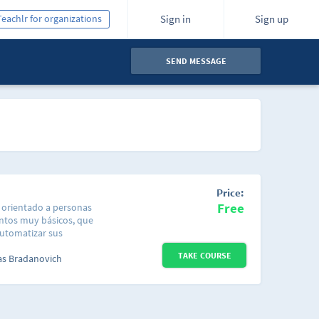
Teachlr for organizations
Sign in
Sign up
SEND MESSAGE
Price:
Free
io orientado a personas
ntos muy básicos, que
utomatizar sus
 común en las oficinas
TAKE COURSE
 fundamentos antes de
s Bradanovich
un curso básico pero
cos puedan introducirse
es comerciales, porque
urado consistente en