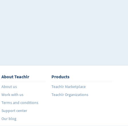
imitar, repetir y modificar. Se enseña en el curso a us
programación, crear formas de usuario con sus com
sobre las variables y sus nombres, comprender de ma
objetos, propiedades y eventos, usar la grabadora d
operaciones básicas a través de dos ejemplos progr
Word: un macro de cambio de monedas y uno para a
formularios y documentos tipo. El curso no incluye p
trabajos prácticos para que el estudiante vaya adqui
el método de aprender haciendo.
About Teachlr
Products
About us
Teachlr Marketplace
Work with us
Teachlr Organizations
Terms and conditions
Support center
Our blog