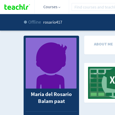
Courses
Offline
rosario417
ABOUT ME
María del Rosario
Balam paat