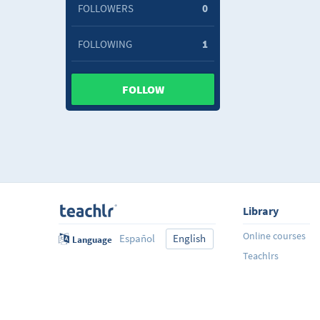
FOLLOWERS
0
FOLLOWING
1
FOLLOW
Library
Online courses
Español
English
Language
Teachlrs