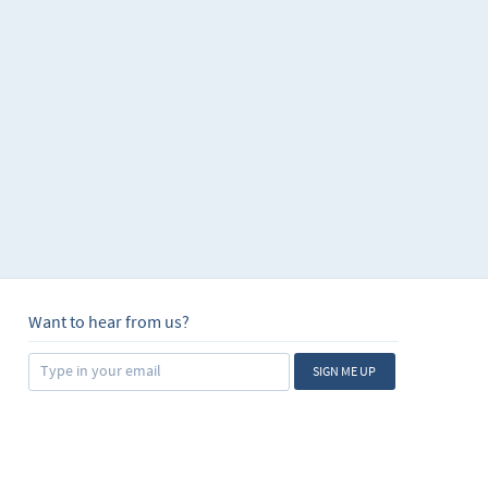
s aprendido a trabajar
biando sus
ción que posean de
es operaciones
s, ya sea como
r de ellos y hasta
cilla un universo de
 vida financiera,
Want to hear from us?
SIGN ME UP