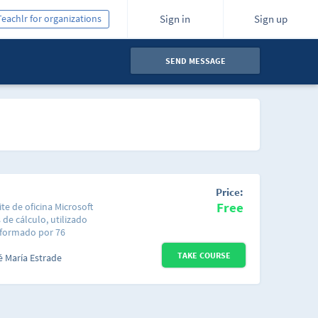
Teachlr for organizations
Sign in
Sign up
SEND MESSAGE
Price:
Free
ite de oficina Microsoft
 de cálculo, utilizado
onformado por 76
r el curso de una forma
TAKE COURSE
ecífico que te enseñe a
é María Estrade
 hoja de cálculo. Cada
ada aspecto de Excel
odos los
rograma o si ya