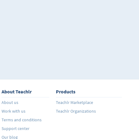
conoces algo de Excel, al completar este curso habrá
con celdas en filas y columnas, modificándolas, cam
propiedades, ordenándolas de acuerdo a la informa
distintas maneras, también la realización de múltipl
matemáticas y el uso de números en distintas forma
decimales, moneda, hora, fecha, crear gráficos a parti
insertar imágenes y videos. Descubrirás de forma sen
posibilidades que te ayudarán a poner más orden a tu
laboral y también a la cotidiana.
About Teachlr
Products
About us
Teachlr Marketplace
Work with us
Teachlr Organizations
Terms and conditions
Support center
Our blog