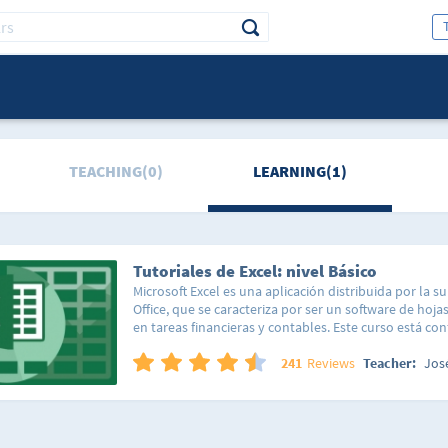
TEACHING(0)
LEARNING(1)
Tutoriales de Excel: nivel Básico
Microsoft Excel es una aplicación distribuida por la su
Office, que se caracteriza por ser un software de hojas
en tareas financieras y contables. Este curso está c
lecciones organizadas de forma tal que puedas segui
lineal y sencilla, así como saltar a una lección en esp
241
Reviews
Teacher:
Jos
hacer la acción que estás interesado en realizar en tu
lección está pensada para que domines totalmente c
de forma sencilla y así poco a poco irás integrando t
conocimientos. No importa si nunca has abierto el p