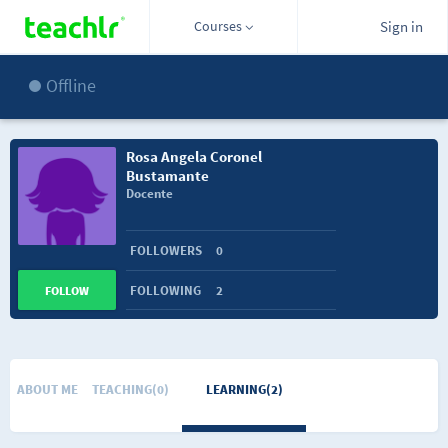
Courses
Sign in
Offline
Rosa Angela Coronel
Bustamante
Docente
FOLLOWERS
0
FOLLOWING
2
FOLLOW
ABOUT ME
TEACHING(0)
LEARNING(2)