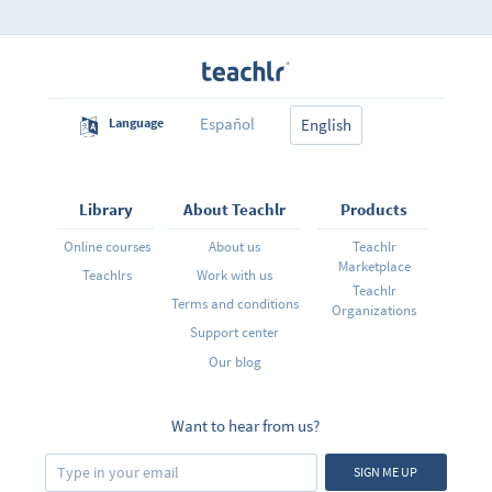
lección uno y dos ejercicios de reto al conocimiento. En
la lección tres se asigna un cuestionario para ser
resuelto en un determinado periodo de tiempo.
Esperamos este curso sea de gran utilidad para su
aprendizaje
Español
Language
English
Library
About Teachlr
Products
Online courses
About us
Teachlr
Marketplace
Teachlrs
Work with us
Teachlr
Terms and conditions
Organizations
Support center
Our blog
Want to hear from us?
SIGN ME UP