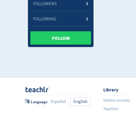
FOLLOWERS
1
FOLLOWING
1
FOLLOW
Library
Online courses
Español
English
Language
Teachlrs