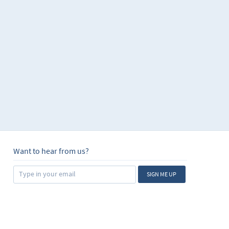
Want to hear from us?
SIGN ME UP