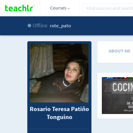
Courses
Offline
rote_pato
ABOUT ME
Rosario Teresa Patiño
Tonguino