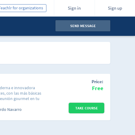
Teachlr for organizations
Sign in
Sign up
SEND MESSAGE
Price:
Free
moderna e innovadora
tes, con las más básicas
 reunión gourmet en tu
dwiches,
TAKE COURSE
 otras cosas con
ardo Navarro
os de una forma muy
bién inventes y
ndote con los Chefs
dez de Señor Potato