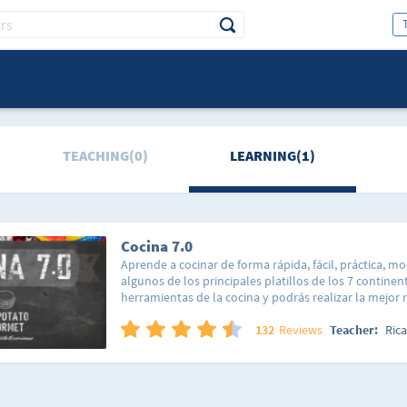
TEACHING(0)
LEARNING(1)
Cocina 7.0
Aprende a cocinar de forma rápida, fácil, práctica, 
algunos de los principales platillos de los 7 continen
herramientas de la cocina y podrás realizar la mejor
casa. Con este curso aprenderás a hacer arepas, san
hamburguesas, pastas, pizzas, pinchos, entre muchas
132
Reviews
Teacher:
Ric
sabores de distintas regiones del mundo, combinad
creativa para abrirte la mente y logrando que tu tam
combines tus propias recetas. Aprenderás entretenié
Ricardo Navarro, Giacomo Nocerino y Miguel Fernán