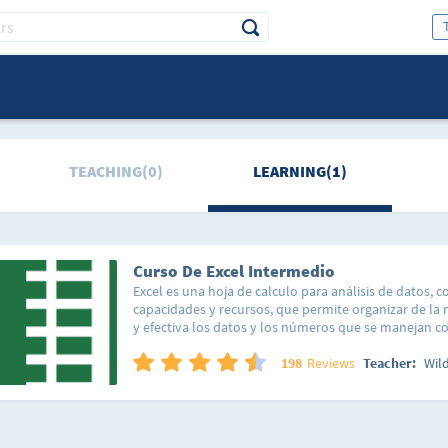
TEACHING(0)
LEARNING(1)
Curso De Excel Intermedio
Excel es una hoja de calculo para análisis de datos, c
capacidades y recursos, que permite organizar de l
y efectiva los datos y los números que se manejan c
cálculos a partir de fórmulas y funciones; generar gr
nuestra información; crear tablas o modificar el for
198
Reviews
Teacher:
Wil
planillas.