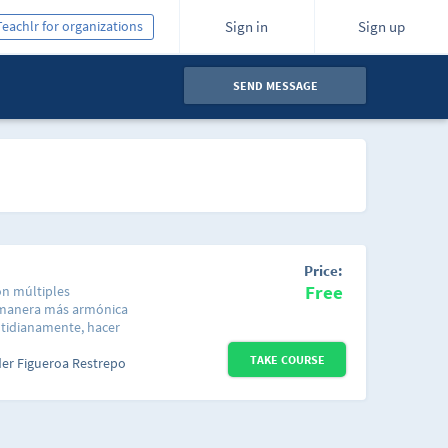
Teachlr for organizations
Sign in
Sign up
SEND MESSAGE
Price:
Free
on múltiples
a manera más armónica
otidianamente, hacer
áficos para representar
TAKE COURSE
mato de nuestras
der Figueroa Restrepo