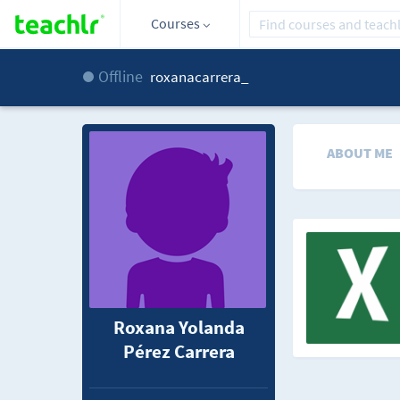
Courses
Offline
roxanacarrera_
ABOUT ME
Roxana Yolanda
Pérez Carrera