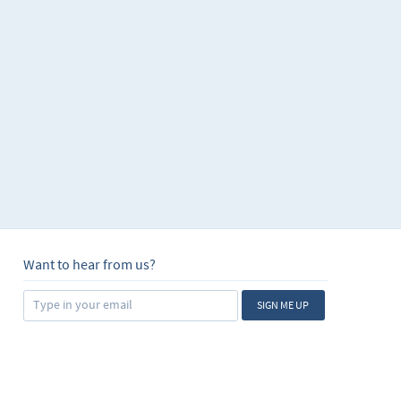
Want to hear from us?
SIGN ME UP