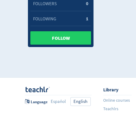
FOLLOWERS
0
FOLLOWING
1
FOLLOW
Library
Online courses
Español
English
Language
Teachlrs