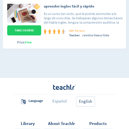
aprender ingles fácil y rápido
Es un curso tan corto, que la podrás acomodar a lo
largo de unos días. Se trabajaran algunos temas básico
del habla ingles. lengua: la comprensión auditiva, la
expresión escrita. El curso es muy práctico y se exige la
TAKE COURSE
participación activa del alumno. curso de trabajo: no?
194
Reviews
presenciales. el alumno llega a ser capaz de
Teacher:
valentina Mateus Motta
desenvolverse en situaciones frecuentes relacionadas
Price:
Free
con áreas del ingles.
Español
Language
English
Library
About Teachlr
Products