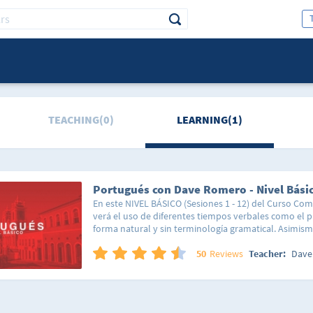
TEACHING(0)
LEARNING(1)
Portugués con Dave Romero - Nivel Bási
En este NIVEL BÁSICO (Sesiones 1 - 12) del Curso Co
verá el uso de diferentes tiempos verbales como el p
forma natural y sin terminología gramatical. Asimismo
vocabulario más usado para ser capaz de entablar 
¿Cómo funciona? Sin libros. Sin tomar notas. Sin me
50
Reviews
Teacher:
Dave
de enseñanza usado en estos cursos funciona dividie
componentes, lo cual le permite al estudiante reconst
mismo -- formar sus propias oraciones, decir lo que q
quiere decir. Ya que se aprende el idioma paso a paso