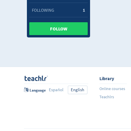
FOLLOWING
1
FOLLOW
Library
Online courses
Español
English
Language
Teachlrs