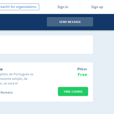
Teachlr for organizations
Sign in
Sign up
SEND MESSAGE
co
Price:
Free
mpleto de Portugués se
resente simple, de
, se verá el
una conversación.
TAKE COURSE
morización. El método
 Romero
ndo el lenguaje en sus
ruir el lenguaje por sí
uiere decir, cuando lo
, los estudiantes