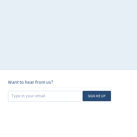
 complejas. Esta
ión. El conocimiento
udiante asimila el
so de aprendizaje se da
 el estrés y la
y sólo se avanza al
iendes, lo sabes; y lo
anera en que se aprende
eal. No hay necesidad
es o memorización de
Want to hear from us?
SIGN ME UP