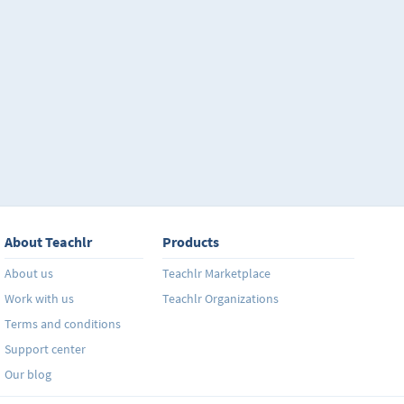
pueden construirlo para producir frases incluso más
metodología está basada en la psicología de instrucc
está estructurado de forma tal que el cerebro del est
lenguaje fácilmente y no lo olvida. Además, el proce
usando la lengua materna del estudiante, evitando así
ansiedad. El conocimiento se construye paso a paso, 
haber absorbido y entendido cada punto. "Lo que ent
que sabes, no lo olvidas." Con gran similitud a la m
la lengua materna, el idioma se aprende en tiempo r
de detenerse para hacer tareas, ejercicios adicional
vocabulario.
About Teachlr
Products
About us
Teachlr Marketplace
Work with us
Teachlr Organizations
Terms and conditions
Support center
Our blog