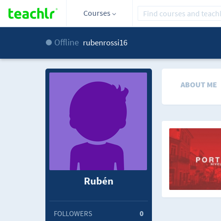
Courses
Offline
rubenrossi16
ABOUT ME
Rubén
FOLLOWERS
0