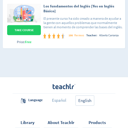
Los fundamentos del Inglés [Yes en Inglés
Básico]
El presente curso ha sido creado a manera de ayudar a
la gente con aquellos problemas que normalmente
tienen al momento de comprender las bases del inglés.
TAKE COURSE
Con esto me refiero, por ejemplo, a dar las razones del
porque se usa tal o cual regla gramatical. Por lo
186
Reviews
Teacher:
Alberto Carranza
anterior considero oportuno mencionar que el curso
Price:
Free
va dirigido a gente que puede estar iniciándose en el
aprendizaje de este idioma aunque también será de
utilidad a quienes estén buscando repasar temas que
en su momento llevaron pero no recuerdan bien,
pudiéndose tomar como un completo video-repaso
de consulta. En este primer curso voy a darte a conocer
los conceptos, reglas de gramática y vocabulario
esencial de la lengua inglesa explicándote de una
forma sencilla, así que no te preocupes si no tienes
ningún entendimiento del inglés, el curso está
diseñado para quienes quieren empezar desde cero a
aprender esta lengua. No te desmotives si empiezas a
sentir que no le entiendes a algo, con el tiempo irás
Español
Language
viendo que los temas se vuelven sencillos gracias a lo
English
visto en contenidos anteriores.
Library
About Teachlr
Products