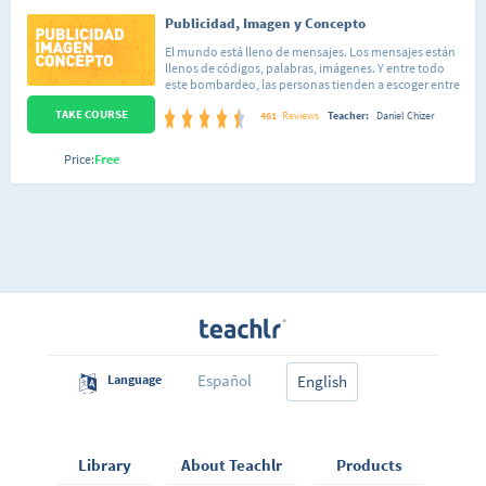
Publicidad, Imagen y Concepto
El mundo está lleno de mensajes. Los mensajes están
llenos de códigos, palabras, imágenes. Y entre todo
este bombardeo, las personas tienden a escoger entre
distintas opciones. Pasa siempre: nos levantamos y
TAKE COURSE
usamos un cepillo Oral-B con pasta de dientes Colgate.
461
Reviews
Teacher:
Daniel Chizer
La gente escoge marcas, es cierto. Pero primero, en un
proceso mucho más complejo (y menos visceral), las
Price:
Free
marcas escogen a la gente. Son procesos de
identificación mutua. Lo cierto es que las marcas
exitosas son el resultado de un matrimonio feliz entre
imagen y concepto. Y el hijo de esta unión es la
identidad. Buscaremos entender imagen y concepto
de manera integral y su expresión a través de la
publicidad. Vamos a conocer herramientas que
simplifican los procesos creativos y hacen que
nuestros mensajes sean más efectivos. Se plantea un
debate entre lo simple y lo complejo en un mundo que
tiene cada vez más marcas y menos espacio. Al final,
todo ser humano tiene la libertad de escoger. El reto
del curso es aprender a encontrar las razones para que
nos escojan.
Español
Language
English
Library
About Teachlr
Products