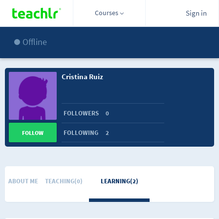
Courses
Sign in
Offline
Cristina Ruiz
FOLLOWERS
0
FOLLOWING
2
FOLLOW
ABOUT ME
TEACHING(0)
LEARNING(2)