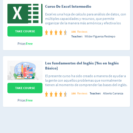
Curso De Excel Intermedio
Excel es una hoja de calculo para análisis de datos, con
múltiples capacidades y recursos, que permite
organizar de la manera más armónica y efectiva los
datos y los números que se manejan cotidianamente,
TAKE COURSE
hacer cálculos a partir de fórmulas y funciones; generar
198
Reviews
gráficos para representar nuestra información; crear
Teacher:
Wilder Figueroa Restrepo
tablas o modificar el formato de nuestras planillas.
Price:
Free
Los fundamentos del Inglés [Yes en Inglés
Básico]
El presente curso ha sido creado a manera de ayudar a
la gente con aquellos problemas que normalmente
tienen al momento de comprender las bases del inglés.
TAKE COURSE
Con esto me refiero, por ejemplo, a dar las razones del
porque se usa tal o cual regla gramatical. Por lo
186
Reviews
Teacher:
Alberto Carranza
anterior considero oportuno mencionar que el curso
Price:
Free
va dirigido a gente que puede estar iniciándose en el
aprendizaje de este idioma aunque también será de
utilidad a quienes estén buscando repasar temas que
en su momento llevaron pero no recuerdan bien,
pudiéndose tomar como un completo video-repaso
de consulta. En este primer curso voy a darte a conocer
los conceptos, reglas de gramática y vocabulario