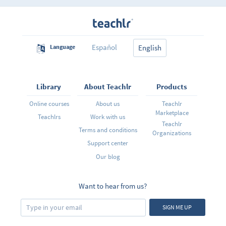
esencial de la lengua inglesa explicándote de una
forma sencilla, así que no te preocupes si no tienes
ningún entendimiento del inglés, el curso está
diseñado para quienes quieren empezar desde cero a
aprender esta lengua. No te desmotives si empiezas a
sentir que no le entiendes a algo, con el tiempo irás
Español
Language
viendo que los temas se vuelven sencillos gracias a lo
English
visto en contenidos anteriores.
Library
About Teachlr
Products
Online courses
About us
Teachlr
Marketplace
Teachlrs
Work with us
Teachlr
Terms and conditions
Organizations
Support center
Our blog
Want to hear from us?
SIGN ME UP