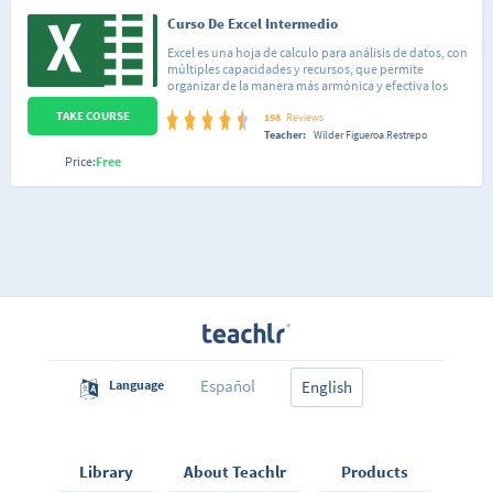
Curso De Excel Intermedio
Excel es una hoja de calculo para análisis de datos, con
múltiples capacidades y recursos, que permite
organizar de la manera más armónica y efectiva los
datos y los números que se manejan cotidianamente,
TAKE COURSE
hacer cálculos a partir de fórmulas y funciones; generar
198
Reviews
gráficos para representar nuestra información; crear
Teacher:
Wilder Figueroa Restrepo
tablas o modificar el formato de nuestras planillas.
Price:
Free
Español
Language
English
Library
About Teachlr
Products