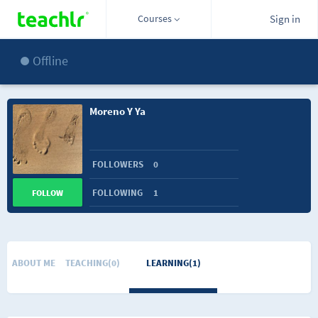
Courses
Sign in
Offline
Moreno Y Ya
FOLLOWERS
0
FOLLOWING
1
FOLLOW
ABOUT ME
TEACHING(0)
LEARNING(1)