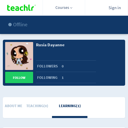
Courses
Sign in
Offline
Rusia Dayanne
FOLLOWERS
0
FOLLOWING
1
FOLLOW
ABOUT ME
TEACHING(0)
LEARNING(1)