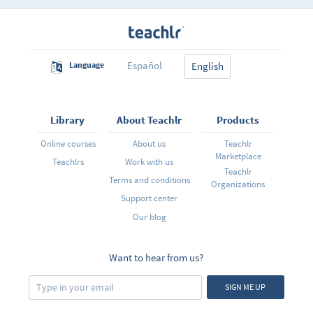
simplifican los procesos creativos y hacen que
nuestros mensajes sean más efectivos. Se plantea un
debate entre lo simple y lo complejo en un mundo que
tiene cada vez más marcas y menos espacio. Al final,
todo ser humano tiene la libertad de escoger. El reto
del curso es aprender a encontrar las razones para que
nos escojan.
Español
Language
English
Library
About Teachlr
Products
Online courses
About us
Teachlr
Marketplace
Teachlrs
Work with us
Teachlr
Terms and conditions
Organizations
Support center
Our blog
Want to hear from us?
SIGN ME UP