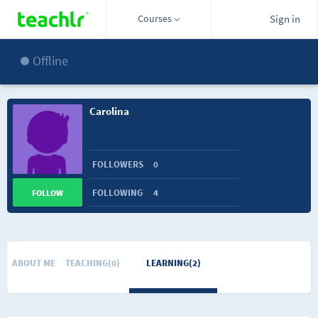
Courses
Sign in
Offline
Carolina
FOLLOWERS
0
FOLLOWING
4
FOLLOW
ABOUT ME
TEACHING(0)
LEARNING(2)