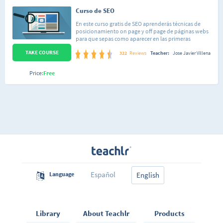
Curso de SEO
En este curso gratis de SEO aprenderás técnicas de
posicionamiento on page y off page de páginas webs
para que sepas como aparecer en las primeras
posiciones de Google y otros buscadores como Yahoo!,
TAKE COURSE
Bing y DuckDuckGo. Conocer el funcionamiento de
322
Reviews
Teacher:
Jose Javier Villena
SEO, así como sus mejores prácticas, estándares y
actividades penalizadas o no correctas se han
Price:
Free
convertido en un aspecto fundamental de toda página
web que desee alcanzar el éxito.
Español
Language
English
Library
About Teachlr
Products