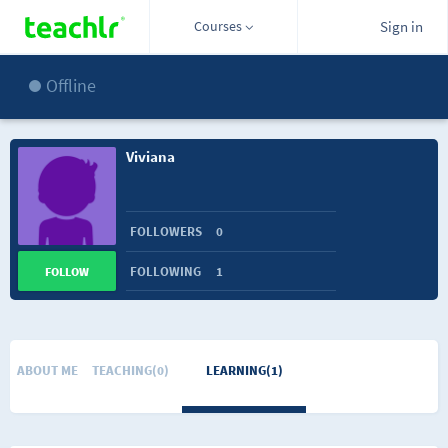
Courses
Sign in
Offline
Viviana
FOLLOWERS
0
FOLLOWING
1
FOLLOW
ABOUT ME
TEACHING(0)
LEARNING(1)