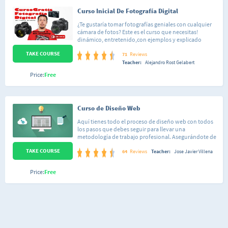
Curso Inicial De Fotografía Digital
¿Te gustaría tomar fotografías geniales con cualquier
cámara de fotos? Este es el curso que necesitas!
dinámico, entretenido,con ejemplos y explicado
sencillamente. Vas a conocer las Reglas de
TAKE COURSE
Composición Fotográfica: Regla de los terciosCentro
71
Reviews
de interésDirección y flujoLíneasTemperatura del
Teacher:
Alejandro Rost Gelabert
color: Colores cálidos y friosRegla de las miradas La luz:
Price:
Free
Direcciones/intensidad/calidad/temperatura.
Curso de Diseño Web
Aquí tienes todo el proceso de diseño web con todos
los pasos que debes seguir para llevar una
metodología de trabajo profesional. Asegurándote de
conseguir un buen resultado sin tener que repetir
TAKE COURSE
varias veces algunas cosas por no haber seguido un
64
Reviews
Teacher:
Jose Javier Villena
orden correcto. Con este curso conocerás paso a paso,
cada una de las áreas o etapas de trabajo en la
Price:
Free
planificación, diseño, desarrollo, lanzamiento y
entrega de una página web.