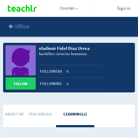
Courses
Sign in
Offline
vladimir Fidel Díaz Urrea
bachiller ciencias humanas
FOLLOWERS
0
FOLLOWING
2
FOLLOW
ABOUT ME
TEACHING(0)
LEARNING(2)