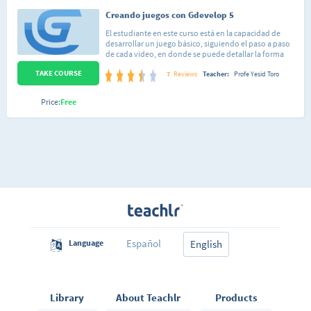
Creando juegos con Gdevelop 5
El estudiante en este curso está en la capacidad de
desarrollar un juego básico, siguiendo el paso a paso
de cada video, en donde se puede detallar la forma
adecuada para gestionar proyectos desde Gdevelop
TAKE COURSE
GDevelop es un motor de videojuego de código
7
Reviews
Teacher:
Profe Yesid Toro
abierto y multiplataforma desarrollado por Florian
Rival. Este motor está enfocado en el desarrollo de
Price:
Free
videojuegos 2D. Un recurso tecnológico que innova la
manera de desarrollar y programar videojuegos.
Español
Language
English
Library
About Teachlr
Products