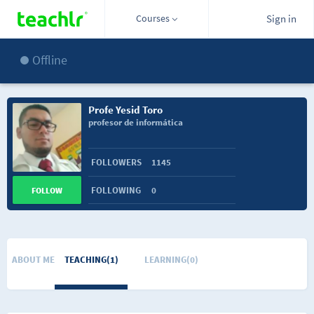
Courses
Sign in
Offline
Profe Yesid Toro
profesor de informática
FOLLOWERS
1145
FOLLOWING
0
FOLLOW
ABOUT ME
TEACHING(1)
LEARNING(0)