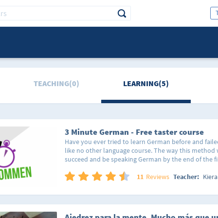
TEACHING(0)
LEARNING(5)
3 Minute German - Free taster course
Have you ever tried to learn German before and fail
like no other language course. The way this method
succeed and be speaking German by the end of the fir
very good with languages” I get told this all the ti
want to prepare me for how bad they are going to be 
11
Reviews
Teacher:
Kiera
German. No matter how bad you think you are with 
how bad you think your memory is, no matter how te
are at understanding German, you will be amazing w
The way the 3 Minute German course is set out means
Ajedrez para la mente. Mucho más que u