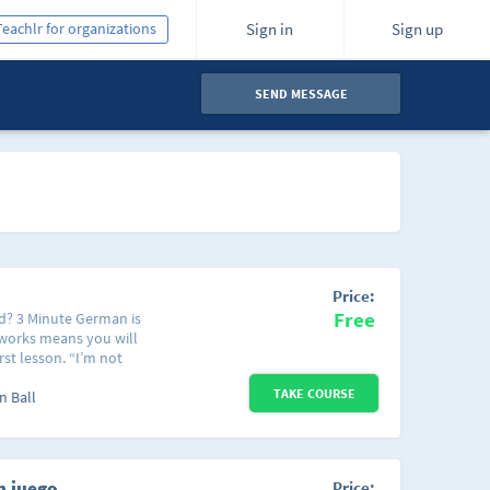
Teachlr for organizations
Sign in
Sign up
SEND MESSAGE
Price:
Free
ed? 3 Minute German is
 works means you will
st lesson. “I’m not
me by new students who
TAKE COURSE
at learning to speak
n Ball
languages, no matter
rrible you think you
ith 3 Minute German.
 you cannot fail. You
n juego.
Price: