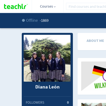
Courses
Offline
-1869
ABOUT ME
Diana León
FOLLOWERS
0