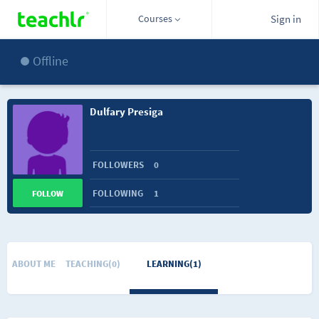
Courses
Sign in
Offline
Dulfary Presiga
FOLLOWERS
0
FOLLOWING
1
FOLLOW
ABOUT ME
TEACHING(0)
LEARNING(1)