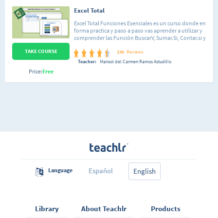
Excel Total
Excel Total Funciones Esenciales es un curso donde en
forma practica y paso a paso vas aprender a utilizar y
comprender las Función BuscarV, Sumar.Si, Contar.si y
la función lógica Si. Aprenderás a utilizar estas
TAKE COURSE
funciones a través de ejercicios prácticos. Ademas vas
230
Reviews
aprender a crear tablas a utilizarlas de forma eficiente.
Teacher:
Marisol del Carmen Ramos Astudillo
También vamos a desarrollar un ejercicio practico un
Price:
Free
Gestor Inventario que tu puedes modificar según tus
necesidades. Lo mas importante compartiré contigo
material de apoyo.
Español
Language
English
Library
About Teachlr
Products