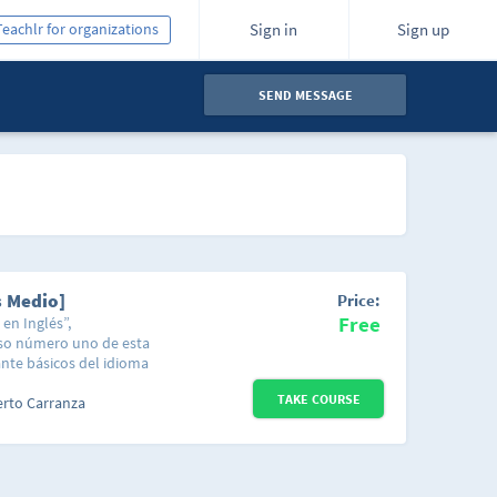
Teachlr for organizations
Sign in
Sign up
SEND MESSAGE
s Medio]
Price:
Free
en Inglés”,
urso número uno de esta
ante básicos del idioma
 de aprender inglés. El
TAKE COURSE
personas que empiezan
erto Carranza
lo pone a disposición
ación. En este nuevo
ructuras gramaticales y,
 básico. Esencialmente