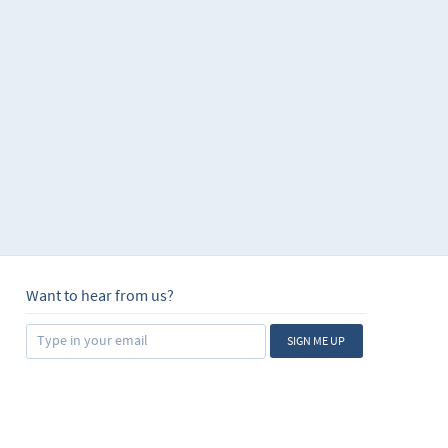
s estructurar
rlas, ya sean
y también de los tiempos
Want to hear from us?
SIGN ME UP