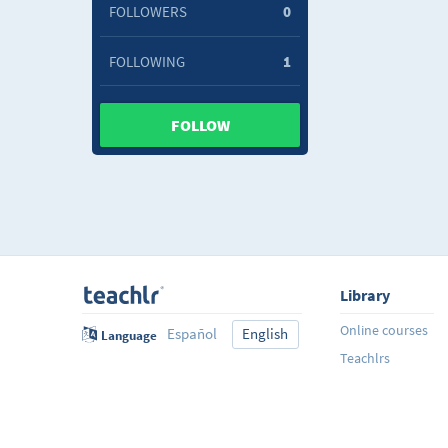
FOLLOWERS
0
FOLLOWING
1
FOLLOW
Library
Online courses
Español
English
Language
Teachlrs