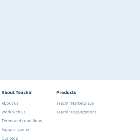
se va a trabajar con el tipo de oraciones que podemo
dependiendo de las formas en que queramos formula
afirmativas, negativas o interrogativas (preguntas) 
presente, pasado y futuro.
About Teachlr
Products
About us
Teachlr Marketplace
Work with us
Teachlr Organizations
Terms and conditions
Support center
Our blog