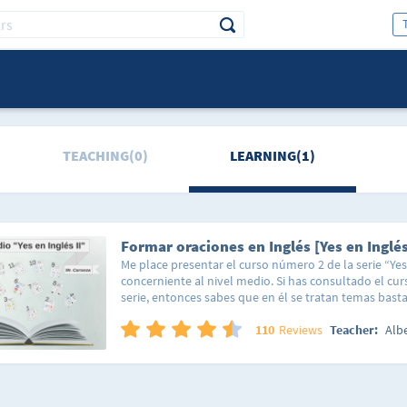
TEACHING(0)
LEARNING(1)
Formar oraciones en Inglés [Yes en Inglé
Me place presentar el curso número 2 de la serie “Yes 
concerniente al nivel medio. Si has consultado el c
serie, entonces sabes que en él se tratan temas bast
de una forma en que se facilita al lector la gran tarea
autor de este curso tiene conocimiento de que hay 
110
Reviews
Teacher:
Alb
desde un nivel muy bajo en el idioma inglés y por el
explicaciones detalladas hacia este sector de la pobl
nivel se indican las formas correctas de hacer las est
por tanto, se utilizará mucho de lo visto en el curso