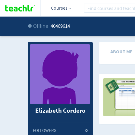
Courses
Offline
40469614
ABOUT ME
Elizabeth Cordero
FOLLOWERS
0