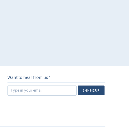
Want to hear from us?
SIGN ME UP