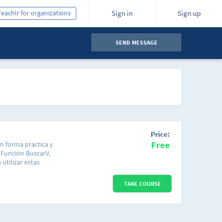
Teachlr for organizations
Sign in
Sign up
SEND MESSAGE
Price:
Free
n forma practica y
 Función BuscarV,
 utilizar estas
s aprender a crear
s a desarrollar un
TAKE COURSE
s modificar según tus
o material de apoyo.