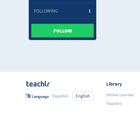
FOLLOWING
1
FOLLOW
Library
Online courses
Español
English
Language
Teachlrs