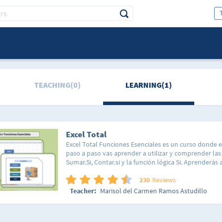
TEACHING(0)
LEARNING(1)
Excel Total
Excel Total Funciones Esenciales es un curso donde e
paso a paso vas aprender a utilizar y comprender las
Sumar.Si, Contar.si y la función lógica Si. Aprenderás a
funciones a través de ejercicios prácticos. Ademas va
tablas a utilizarlas de forma eficiente. También vamo
230
Reviews
ejercicio practico un Gestor Inventario que tu puede
Teacher:
Marisol del Carmen Ramos Astudillo
necesidades. Lo mas importante compartiré contig